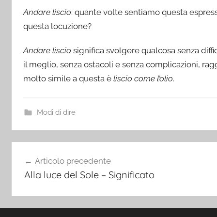
Andare liscio
: quante volte sentiamo questa espres
questa locuzione?
Andare liscio
significa svolgere qualcosa senza diffi
il meglio, senza ostacoli e senza complicazioni, rag
molto simile a questa è
liscio come l’olio
.
Modi di dire
Navigazione
Articolo precedente
articoli
Alla luce del Sole – Significato