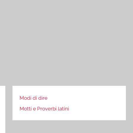
Modi di dire
Motti e Proverbi latini