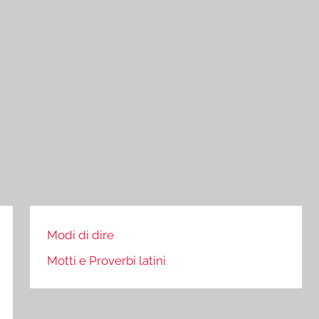
Modi di dire
Motti e Proverbi latini